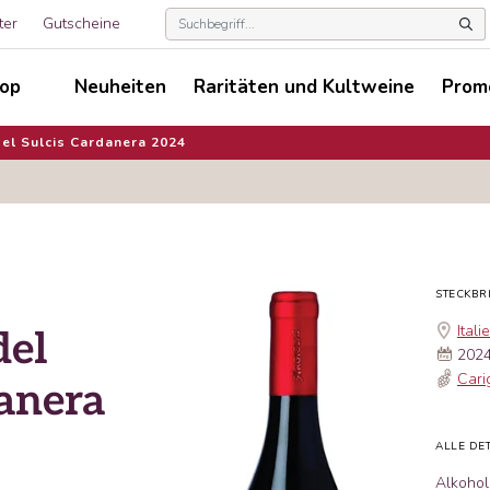
ter
Gutscheine
op
Neuheiten
Raritäten und Kultweine
Prom
el Sulcis Cardanera 2024
STECKBR
Itali
del
202
Cari
danera
ALLE DET
Alkohol