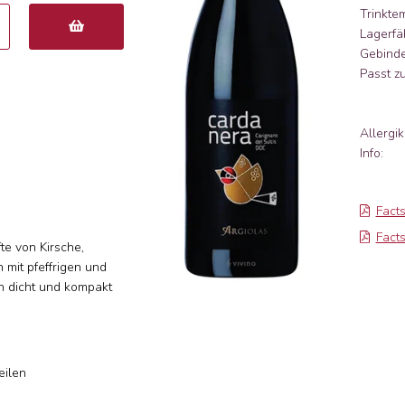
Trinkte
Lagerfäh
Gebinde
Passt zu
Allergik
Info:
Fact
Facts
te von Kirsche,
mit pfeffrigen und
 dicht und kompakt
eilen