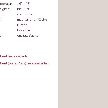
mperatur:
16° - 18°
igkeit:
bis 2030
:
Carton 6er
:
mediterraner Küche
Braten
Lasagne
er-
enthält Sulfite
sheet herunterladen
heet (ohne Preis) herunterladen