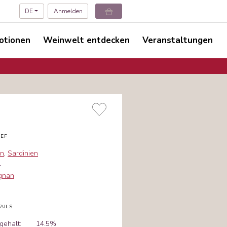
DE
Anmelden
otionen
Weinwelt entdecken
Veranstaltungen
IEF
en
,
Sardinien
4
gnan
AILS
gehalt:
14.5%