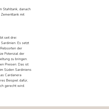
im Stahltank, danach
m Zementtank mit
t seit drei
Sardinien. Es setzt
 Rebsorten der
ze Potenzial der
eltung zu bringen.
n Preisen: Das ist
im Süden Sardiniens
las Cardanera
res Beispiel dafür,
ch gerecht wird.