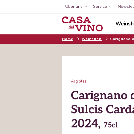
Über uns
Service
Newslet
Weinsh
Home
Weinshop
Carignano d
Argiolas
Carignano 
Sulcis Car
2024,
75cl