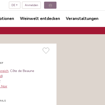
DE
Anmelden
otionen
Weinwelt entdecken
Veranstaltungen
IEF
kreich
, Côte de Beaune
nd
)
2
t Noir
AILS