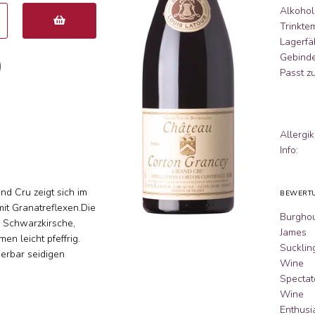
Alkohol
Trinkte
Lagerfäh
Gebinde
0
Passt zu
Allergik
Info:
d Cru zeigt sich im
BEWERT
mit Granatreflexen.Die
Burgho
 Schwarzkirsche,
James
n leicht pfeffrig.
Sucklin
derbar seidigen
Wine
Spectat
Wine
Enthusia