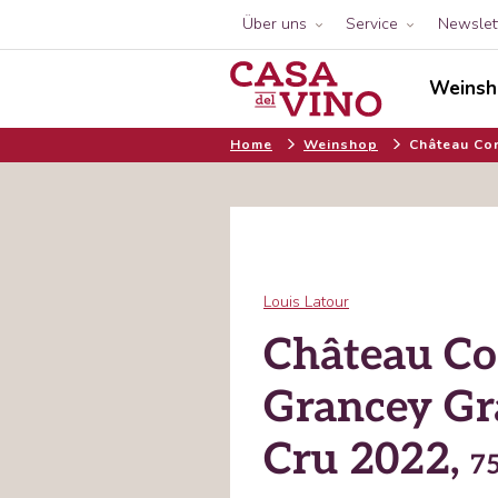
Über uns
Service
Newslet
Weinsh
Home
Weinshop
Château Co
Louis Latour
Château Co
Grancey G
Cru 2022,
75