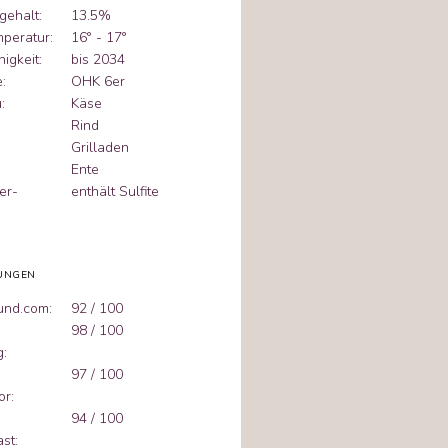
gehalt:
13.5%
mperatur:
16° - 17°
igkeit:
bis 2034
:
OHK 6er
:
Käse
Rind
Grilladen
Ente
er-
enthält Sulfite
UNGEN
und.com:
92 / 100
98 / 100
g:
97 / 100
or:
94 / 100
st: