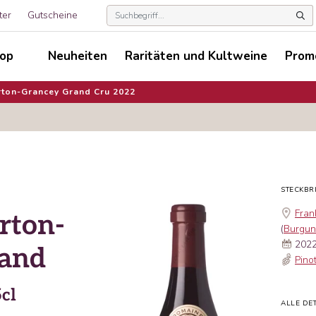
ter
Gutscheine
op
Neuheiten
Raritäten und Kultweine
Prom
rton-Grancey Grand Cru 2022
STECKBR
Fran
rton-
(
Burgu
202
rand
Pino
cl
ALLE DET