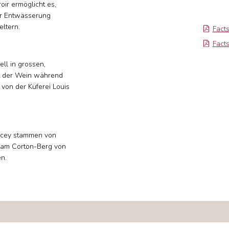
oir ermöglicht es,
er Entwässerung
eltern.
Fact
Facts
ell in grossen,
ft der Wein während
 von der Küferei Louis
ncey stammen von
 am Corton-Berg von
en.