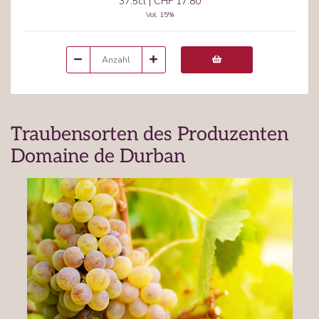
37.5cl
|
CHF 17.80
Vol.
15
%
Traubensorten des Produzenten
Domaine de Durban