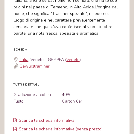
italiana, anche se dal nome non sembra, che ha le sue
origini nel paese di Termeno, in Alto Adige.L'origine del
nome, che significa "Traminer speziato", risiede nel
luogo di origine e nel carattere prevalentemente
sensoriale che quest'uva conferisce al vino - in altre
parole, una nota fresca, speziata e aromatica.
SCHEDA
Italia
, Veneto - GRAPPA (
Veneto
)
Gewürztraminer
TUTTI I DETTAGLI
Gradazione alcolica:
40%
Fusto:
Carton 6er
Scarica la scheda informativa
Scarica la scheda informativa (senza prezzo)