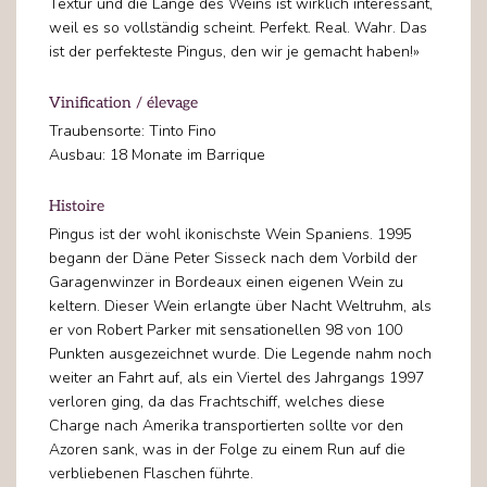
Textur und die Länge des Weins ist wirklich interessant,
weil es so vollständig scheint. Perfekt. Real. Wahr. Das
ist der perfekteste Pingus, den wir je gemacht haben!»
Vinification / élevage
Traubensorte: Tinto Fino
Ausbau: 18 Monate im Barrique
Histoire
Pingus ist der wohl ikonischste Wein Spaniens. 1995
begann der Däne Peter Sisseck nach dem Vorbild der
Garagenwinzer in Bordeaux einen eigenen Wein zu
keltern. Dieser Wein erlangte über Nacht Weltruhm, als
er von Robert Parker mit sensationellen 98 von 100
Punkten ausgezeichnet wurde. Die Legende nahm noch
weiter an Fahrt auf, als ein Viertel des Jahrgangs 1997
verloren ging, da das Frachtschiff, welches diese
Charge nach Amerika transportierten sollte vor den
Azoren sank, was in der Folge zu einem Run auf die
verbliebenen Flaschen führte.