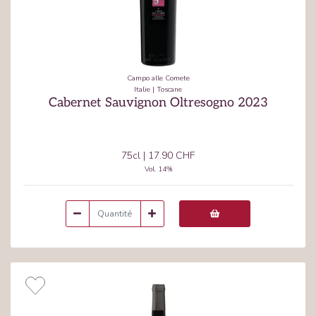
Campo alle Comete
Italie
|
Toscane
Cabernet Sauvignon Oltresogno 2023
75cl
|
17.90 CHF
Vol.
14
%