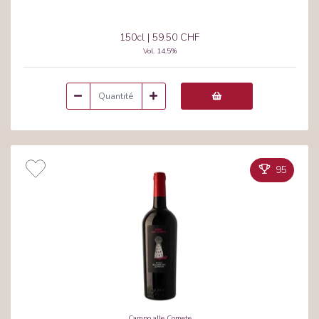
150cl
|
59.50 CHF
Vol.
14.5
%
95
Campo alle Comete