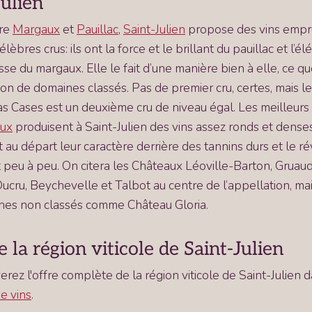
Julien
tre
Margaux
et
Pauillac
,
Saint-Julien
propose des vins empr
lèbres crus: ils ont la force et le brillant du pauillac et l’é
esse du margaux. Elle le fait d’une manière bien à elle, ce q
ion de domaines classés. Pas de premier cru, certes, mais l
as Cases est un deuxième cru de niveau égal. Les meilleurs
ux
produisent à Saint-Julien des vins assez ronds et dense
t au départ leur caractère derrière des tannins durs et le r
peu à peu. On citera les Châteaux Léoville-Barton, Gruau
ucru, Beychevelle et Talbot au centre de l’appellation, mai
nes non classés comme Château Gloria.
e la région viticole de Saint-Julien
erez l'offre complète de la région viticole de Saint-Julien 
e vins
.