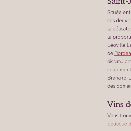
Saint-
Située en
ces deux cé
la délicat
la proport
Léoville L
de
Bordea
dissimulan
seulement 
Branaire-D
des domai
Vins d
Vous trouv
boutique d