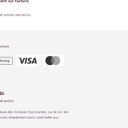
ent sur facture
et articles nets exclus
acture
in
net exclus
evez des histoires fascinantes sur le vin, les
usives directement dans votre boîte aux