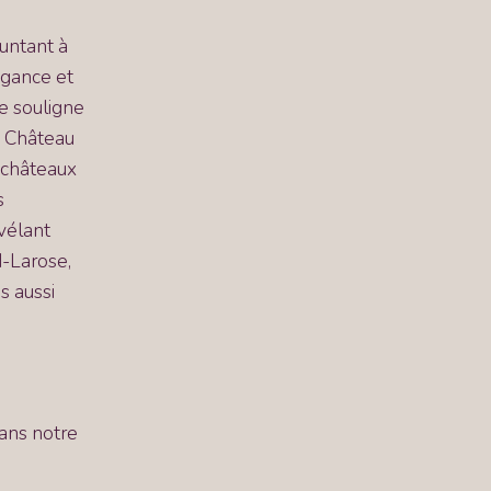
untant à
légance et
ue souligne
e Château
 châteaux
s
évélant
d-Larose,
s aussi
dans notre