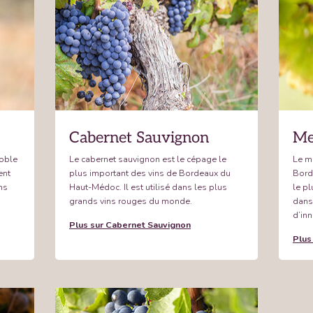
Cabernet Sauvignon
Me
noble
Le cabernet sauvignon est le cépage le
Le me
ent
plus important des vins de Bordeaux du
Bord
ns
Haut-Médoc. Il est utilisé dans les plus
le pl
grands vins rouges du monde.
dans
d’in
Plus sur Cabernet Sauvignon
Plus