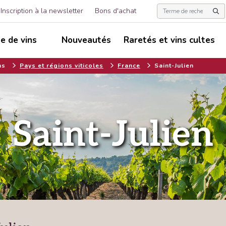
Inscription à la newsletter
Bons d'achat
e de vins
Nouveautés
Raretés et vins cultes
ns
Pays et régions viticoles
France
Saint-Julien
Saint-Julien